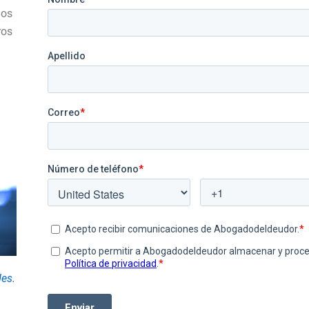
los
ros
es.