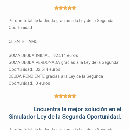
5





/
Perdón total de la deuda gracias a la Ley de la Segunda
5
Oportunidad:
CLIENTE… AMC
SUMA DEUDA INICIAL… 32.514 euros
SUMA DEUDA PERDONADA gracias a la Ley de la Segunda
Oportunidad… 32.514 euros
DEUDA PENDIENTE gracias a la Ley de la Segunda
Oportunidad… 0 euros
5





/
Encuentra la mejor solución en el
5
Simulador Ley de la Segunda Oportunidad.
Perdón total de la deuda gracias a la Ley de la Segunda