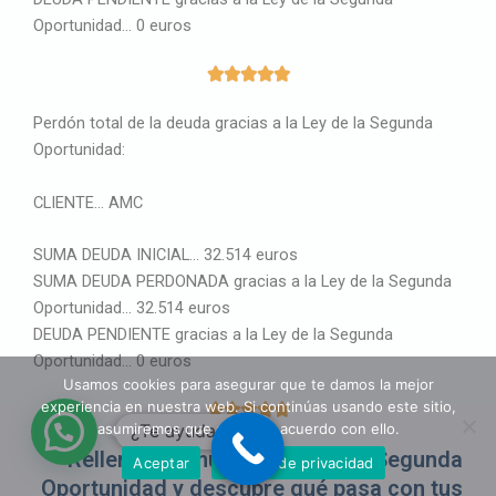
Oportunidad… 0 euros
5





/
Perdón total de la deuda gracias a la Ley de la Segunda
5
Oportunidad:
CLIENTE… AMC
SUMA DEUDA INICIAL… 32.514 euros
SUMA DEUDA PERDONADA gracias a la Ley de la Segunda
Oportunidad… 32.514 euros
DEUDA PENDIENTE gracias a la Ley de la Segunda
Oportunidad… 0 euros
Usamos cookies para asegurar que te damos la mejor
experiencia en nuestra web. Si continúas usando este sitio,
5





asumiremos que estás de acuerdo con ello.
¿Te ayudamos?
/
Rellena el Simulador Ley de la Segunda
Aceptar
Política de privacidad
5
Oportunidad y descubre qué pasa con tus