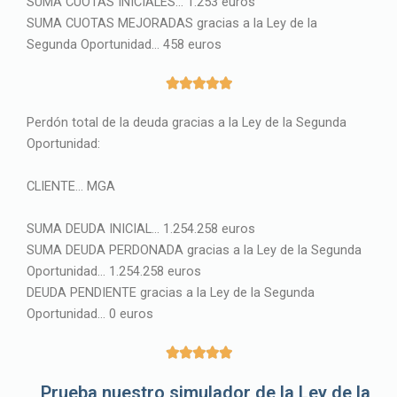
SUMA CUOTAS INICIALES… 1.253 euros
SUMA CUOTAS MEJORADAS gracias a la Ley de la
Segunda Oportunidad… 458 euros
5





/
Perdón total de la deuda gracias a la Ley de la Segunda
5
Oportunidad:
CLIENTE… MGA
SUMA DEUDA INICIAL… 1.254.258 euros
SUMA DEUDA PERDONADA gracias a la Ley de la Segunda
Oportunidad… 1.254.258 euros
DEUDA PENDIENTE gracias a la Ley de la Segunda
Oportunidad… 0 euros
5





/
Prueba nuestro simulador de la Ley de la
5