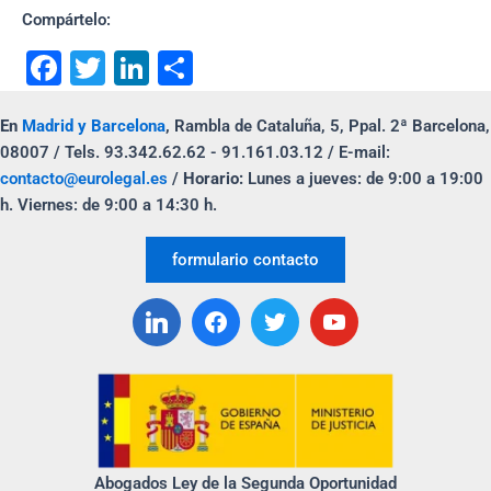
Compártelo:
F
T
Li
C
a
wi
n
o
En
Madrid y Barcelona
,
Rambla de Cataluña, 5, Ppal. 2ª Barcelona,
c
tt
k
m
08007 / Tels. 93.342.62.62 - 91.161.03.12 / E-mail:
e
er
e
p
contacto@eurolegal.es
/
Horario:
Lunes a jueves: de 9:00 a 19:00
b
dI
ar
h. Viernes: de 9:00 a 14:30 h.
o
n
tir
formulario contacto
o
k
Abogados Ley de la Segunda Oportunidad