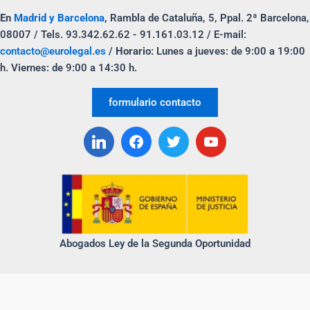
a
wi
n
o
En
Madrid y Barcelona
,
Rambla de Cataluña, 5, Ppal. 2ª Barcelona,
c
tt
k
m
08007 / Tels. 93.342.62.62 - 91.161.03.12 / E-mail:
e
er
e
p
contacto@eurolegal.es
/
Horario:
Lunes a jueves: de 9:00 a 19:00
b
dI
ar
h. Viernes: de 9:00 a 14:30 h.
o
n
tir
formulario contacto
o
k
Abogados Ley de la Segunda Oportunidad