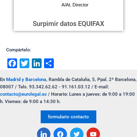
Surpimir datos EQUIFAX
Compártelo:
F
T
Li
C
a
wi
n
o
En
Madrid y Barcelona
,
Rambla de Cataluña, 5, Ppal. 2ª Barcelona,
c
tt
k
m
08007 / Tels. 93.342.62.62 - 91.161.03.12 / E-mail:
e
er
e
p
contacto@eurolegal.es
/
Horario:
Lunes a jueves: de 9:00 a 19:00
b
dI
ar
h. Viernes: de 9:00 a 14:30 h.
o
n
tir
formulario contacto
o
k