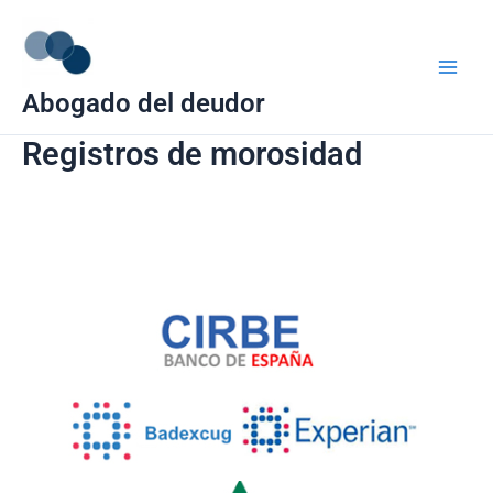
Ir
Main
al
Men
contenido
Abogado del deudor
Registros de morosidad