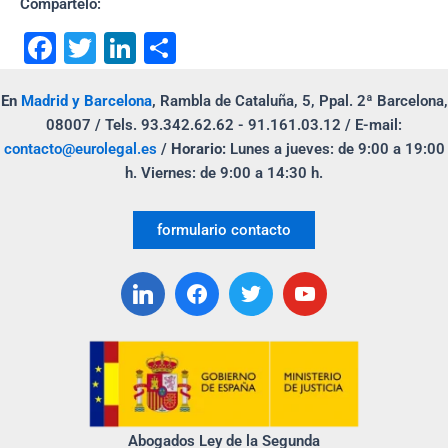
Compártelo:
F
T
Li
C
a
wi
n
o
En
Madrid y Barcelona
,
Rambla de Cataluña, 5, Ppal. 2ª Barcelona,
c
tt
k
m
08007 / Tels. 93.342.62.62 - 91.161.03.12 / E-mail:
e
er
e
p
contacto@eurolegal.es
/
Horario:
Lunes a jueves: de 9:00 a 19:00
b
dI
ar
h. Viernes: de 9:00 a 14:30 h.
o
n
tir
formulario contacto
o
k
Abogados Ley de la Segunda