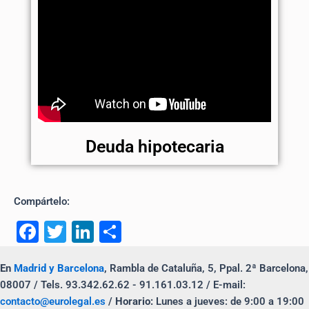
Deuda hipotecaria
Compártelo:
F
T
Li
C
a
wi
n
o
En
Madrid y Barcelona
,
Rambla de Cataluña, 5, Ppal. 2ª Barcelona,
c
tt
k
m
08007 / Tels. 93.342.62.62 - 91.161.03.12 / E-mail:
e
er
e
p
contacto@eurolegal.es
/
Horario:
Lunes a jueves: de 9:00 a 19:00