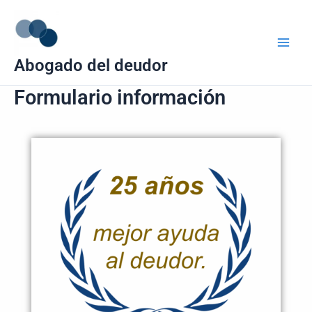
Ir
Main
al
Men
contenido
Abogado del deudor
Formulario información