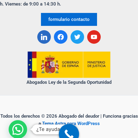
b
dI
ar
h. Viernes: de 9:00 a 14:30 h.
o
n
tir
formulario contacto
o
k
Abogados Ley de la Segunda Oportunidad
Todos los derechos © 2026 Abogado del deudor | Funciona gracias
a
Tema Astra para WordPress
¿Te ayudamos?