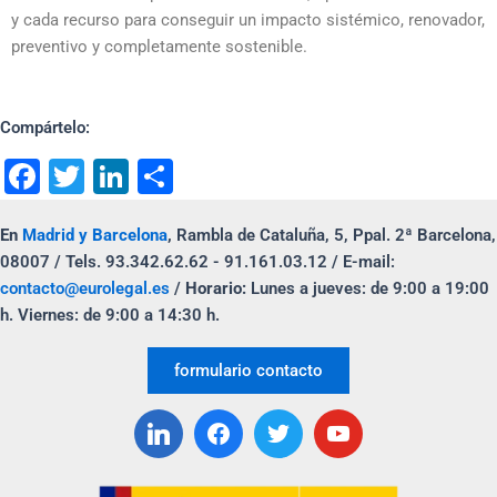
y cada recurso para conseguir un impacto sistémico, renovador,
preventivo y completamente sostenible.
Compártelo:
F
T
Li
C
a
wi
n
o
En
Madrid y Barcelona
,
Rambla de Cataluña, 5, Ppal. 2ª Barcelona,
c
tt
k
m
08007 / Tels. 93.342.62.62 - 91.161.03.12 / E-mail:
e
er
e
p
contacto@eurolegal.es
/
Horario:
Lunes a jueves: de 9:00 a 19:00
b
dI
ar
h. Viernes: de 9:00 a 14:30 h.
o
n
tir
formulario contacto
o
k