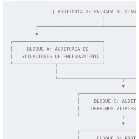
               [ AUDITORÍA DE ENTRADA AL DIAGN
                                 │

         ┌───────────────────────┴────────────
         ▼                                    
┌────────────────────────────────┐            
│     BLOQUE A: AUDITORÍA DE     │            
│   SITUACIONES DE ENDEUDAMIENTO │            
└───────────────┬────────────────┘            
                │                             
                └───────────────────────┬─────
                                        ▼

                        ┌─────────────────────
                        │     BLOQUE C: AUDITO
                        │    DERECHOS VITALES 
                        └───────────────┬─────
                                        ▼

                        ┌─────────────────────
                        │      BLOQUE D: PROTO